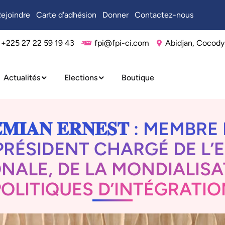
ejoindre
Carte d'adhésion
Donner
Contactez-nous
+225 27 22 59 19 43
fpi@fpi-ci.com
Abidjan, Cocody
Actualités
Elections
Boutique
𝐄́𝐌𝐈𝐀𝐍 𝐄𝐑𝐍𝐄𝐒𝐓 : ME
PRÉSIDENT CHARGÉ DE L
NALE, DE LA MONDIALISA
POLITIQUES D’INTÉGRATIO