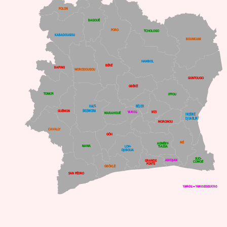
FOLON
BAGOUÉ
PORO
TCHOLOGO
KABADOUGOU
BOUNKANI
HAMBOL
BÉRÉ
BAFING
WORODOUGOU
GONTOUGO
GBÈKÈ
TONKPI
IFFOU
BÉLIER
HAUT-
SASSANDRA
GUÉMON
N'ZI
YAMOU.
MARAHOUÉ
INDÉNIÉ
DJUABLIN
MORONOU
CAVALLY
GÔH
MÉ
AGNÉBY-
NAWA
LOH-
TIASSA
DJIBOUA
SUD-
ABIDJAN
GRANDS
COMOÉ
PONTS
GBÔKLÈ
SAN PÉDRO
YAMOU.=YAMOUSSOUKRO 