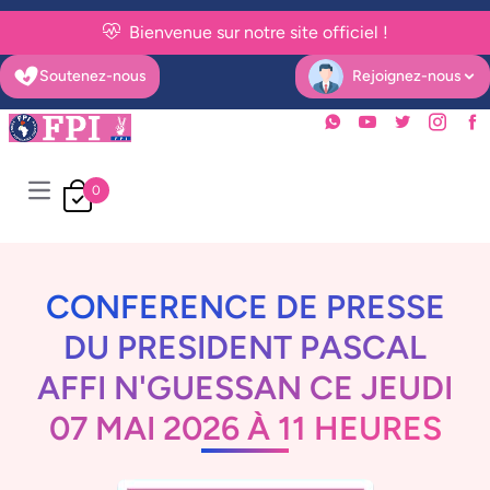
Bienvenue sur notre site officiel !
Soutenez-nous
Rejoignez-nous
Open user menu
0
Open main menu
CONFERENCE DE PRESSE
DU PRESIDENT PASCAL
AFFI N'GUESSAN CE JEUDI
07 MAI 2026 À 11 HEURES