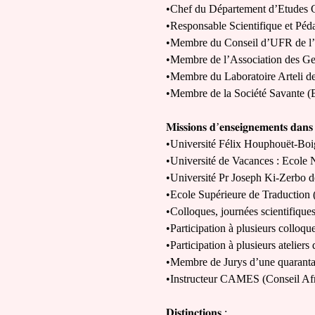
•Chef du Département d’Etudes G
•Responsable Scientifique et Pé
•Membre du Conseil d’UFR de l’
•Membre de l’Association des Ge
•Membre du Laboratoire Arteli d
•Membre de la Société Savante (B
𝐌𝐢𝐬𝐬𝐢𝐨𝐧𝐬
𝐝
’
𝐞𝐧𝐬𝐞𝐢𝐠𝐧𝐞𝐦𝐞𝐧𝐭𝐬
𝐝𝐚𝐧𝐬
•Université Félix Houphouët-Bo
•Université de Vacances : Ecole
•Université Pr Joseph Ki-Zerbo 
•Ecole Supérieure de Traduction
•Colloques, journées scientifiques
•Participation à plusieurs colloq
•Participation à plusieurs atelier
•Membre de Jurys d’une quarantai
•Instructeur CAMES (Conseil Afr
𝐃𝐢𝐬𝐭𝐢𝐧𝐜𝐭𝐢𝐨𝐧𝐬
: