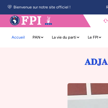
Bienvenue sur notre site officiel !
R
Accueil
PAN
La vie du parti
Le FPI
𝐀𝐃𝐉𝐀 𝐊