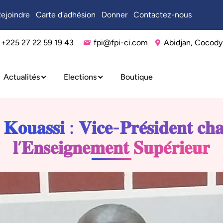
ejoindre
Carte d'adhésion
Donner
Contactez-nous
+225 27 22 59 19 43
fpi@fpi-ci.com
Abidjan, Cocody
Actualités
Elections
Boutique
𝐨𝐮𝐚𝐬𝐬𝐢 : 𝐕𝐢𝐜𝐞-𝐏𝐫𝐞́𝐬𝐢𝐝𝐞𝐧𝐭 𝐜𝐡𝐚
𝐥’𝐄𝐧𝐬𝐞𝐢𝐠𝐧𝐞𝐦𝐞𝐧𝐭 𝐒𝐮𝐩𝐞́𝐫𝐢𝐞𝐮𝐫