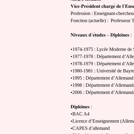
𝐕𝐢𝐜𝐞
-
𝐏𝐫𝐞
𝐬𝐢𝐝𝐞𝐧𝐭
𝐜𝐡𝐚𝐫𝐠𝐞
́
𝐝𝐞
𝐥
’
𝐄𝐧𝐬
Profession : Enseignant-chercheu
Fonction (actuelle) :
Professeur Ti
𝐍𝐢𝐯𝐞𝐚𝐮𝐱
𝐝
’
𝐞
𝐭𝐮𝐝𝐞𝐬
–
𝐃𝐢𝐩𝐥𝐨
𝐦𝐞𝐬
:
•1974-1975 : Lycée Moderne de 
•1977-1978 : Département d’Alle
•1978-1979 : Département d’Alle
•1980-1981 : Université de Bay
•1995 : Département d’Allemand 
•1998 : Département d’Allemand
•2006 : Département d’Allemand/
𝐃𝐢𝐩𝐥𝐨
𝐦𝐞𝐬
:
•BAC A4
•Licence d’Enseignement (Allem
•CAPES d’allemand