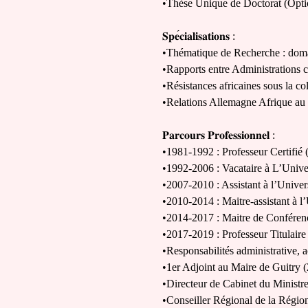
•Thèse Unique de Doctorat (Optio
𝐒𝐩𝐞
𝐜𝐢𝐚𝐥𝐢𝐬𝐚𝐭𝐢𝐨𝐧𝐬
:
•Thématique de Recherche : domai
•Rapports entre Administrations c
•Résistances africaines sous la co
•Relations Allemagne Afrique au
𝐏𝐚𝐫𝐜𝐨𝐮𝐫𝐬
𝐏𝐫𝐨𝐟𝐞𝐬𝐬𝐢𝐨𝐧𝐧𝐞𝐥
:
•1981-1992 : Professeur Certifié
•1992-2006 : Vacataire à L’Unive
•2007-2010 : Assistant à l’Unive
•2010-2014 : Maitre-assistant à l
•2014-2017 : Maitre de Conférenc
•2017-2019 : Professeur Titulair
•Responsabilités administrative,
•1er Adjoint au Maire de Guitry 
•Directeur de Cabinet du Ministre
•Conseiller Régional de la Régi