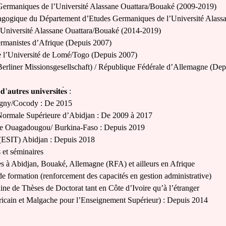
ermaniques de l’Université Alassane Ouattara/Bouaké (2009-2019)
dagogique du Département d’Etudes Germaniques de l’Université Alas
Université Alassane Ouattara/Bouaké (2014-2019)
rmanistes d’Afrique (Depuis 2007)
e l’Université de Lomé/Togo (Depuis 2007)
erliner Missionsgesellschaft) / République Fédérale d’Allemagne (Dep
𝐝
’
𝐚𝐮𝐭𝐫𝐞𝐬
𝐮𝐧𝐢𝐯𝐞𝐫𝐬𝐢𝐭𝐞
𝐬
:
igny/Cocody : De 2015
 Normale Supérieure d’Abidjan : De 2009 à 2017
de Ouagadougou/ Burkina-Faso : Depuis 2019
 (ESIT) Abidjan : Depuis 2018
 et séminaires
ues à Abidjan, Bouaké, Allemagne (RFA) et ailleurs en Afrique
s de formation (renforcement des capacités en gestion administrative)
ne de Thèses de Doctorat tant en Côte d’Ivoire qu’à l’étranger
icain et Malgache pour l’Enseignement Supérieur) : Depuis 2014