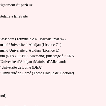
𝐢𝐠𝐧𝐞𝐦𝐞𝐧𝐭
𝐒𝐮𝐩𝐞
𝐫𝐢𝐞𝐮𝐫
r
tulaire à la retraite
Sassandra (Terminale A4+ Baccalauréat A4)
mand Université d’Abidjan (Licence C1)
mand Université d’Abidjan (Licence L)
reuth (RFA) CAPES Allemand) puis stage à l’ENS.
Université d’Abidjan (Maîtrise d’Allemand)
/ Université de Lomé (DEA)
 Université de Lomé (Thèse Unique de Doctorat)
and)