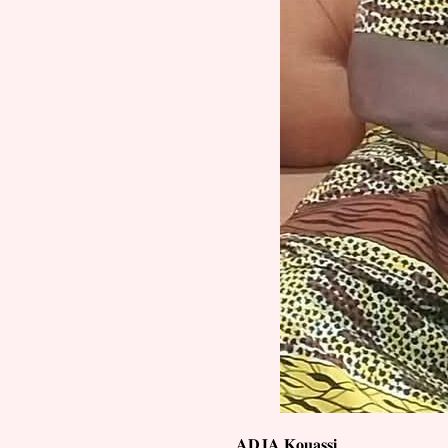
𝐀𝐃𝐉𝐀
𝐊𝐨𝐮𝐚𝐬𝐬𝐢