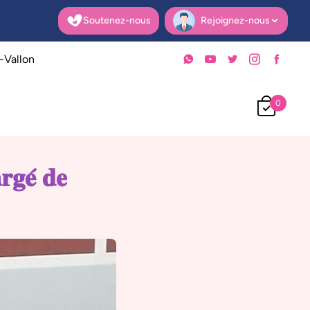
Soutenez-nous
Rejoignez-nous
Open user menu
-Vallon
0
𝐫𝐠𝐞́ 𝐝𝐞